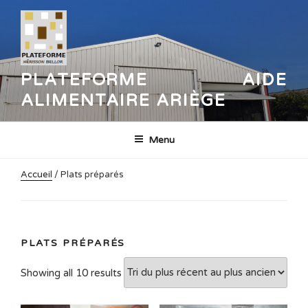
Aller
au
contenu
principal
PLATEFORME AIDE
ALIMENTAIRE ARIÈGE
Menu
Accueil
/ Plats préparés
PLATS PRÉPARÉS
Sorted
Showing all 10 results
by
latest