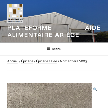
Aller
au
contenu
principal
PLATEFORME AIDE
ALIMENTAIRE ARIÈGE
Menu
Accueil
/
Épicerie
/
Épicerie salée
/ Noix entière 500g