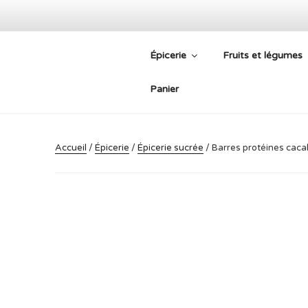
Aller
au
contenu
Épicerie
Fruits et légumes
principal
PLATEFORM
Panier
Accueil
/
Épicerie
/
Épicerie sucrée
/ Barres protéines caca