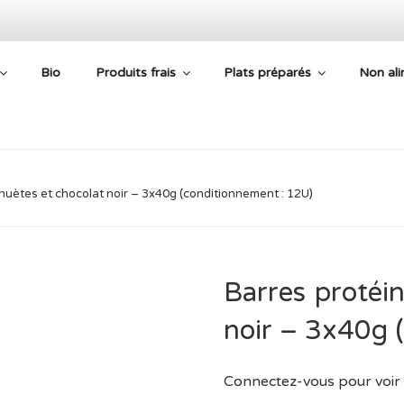
Bio
Produits frais
Plats préparés
Non ali
E AIDE ALIMENTAIRE
huètes et chocolat noir – 3x40g (conditionnement : 12U)
Barres protéi
noir – 3x40g 
Connectez-vous pour voir 