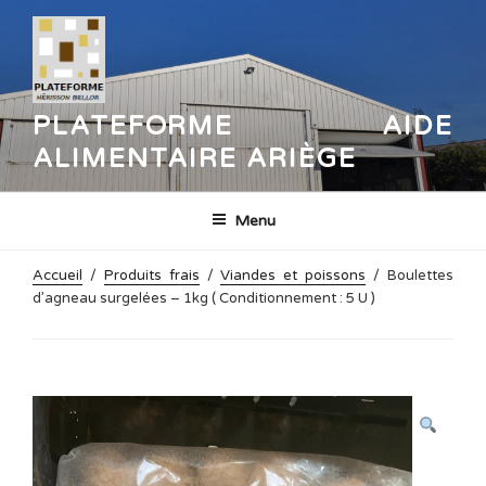
Aller
au
contenu
principal
PLATEFORME AIDE
ALIMENTAIRE ARIÈGE
Menu
Accueil
/
Produits frais
/
Viandes et poissons
/ Boulettes
d’agneau surgelées – 1kg ( Conditionnement : 5 U )