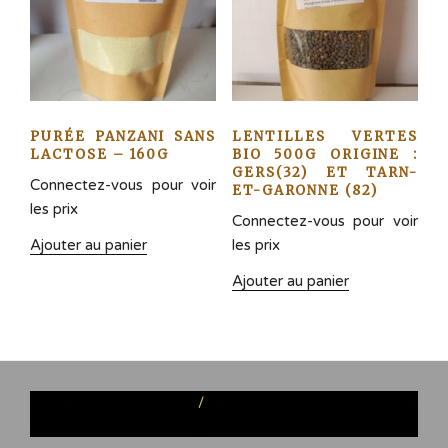
PURÉE PANZANI SANS
LENTILLES VERTES
LACTOSE – 160G
BIO 500G ORIGINE :
GERS(32) ET TARN-
Connectez-vous pour voir
ET-GARONNE (82)
les prix
Connectez-vous pour voir
Ajouter au panier
les prix
Ajouter au panier
Politique de
Fièrement propulsé par
confidentialité
WordPress