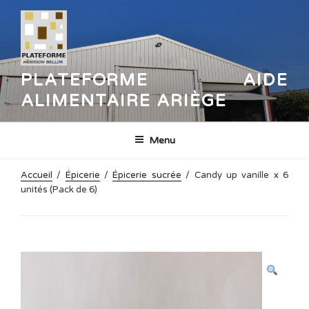
Aller
au
contenu
principal
PLATEFORME AIDE
ALIMENTAIRE ARIÈGE
Menu
Accueil
/
Épicerie
/
Épicerie sucrée
/ Candy up vanille x 6
unités (Pack de 6)