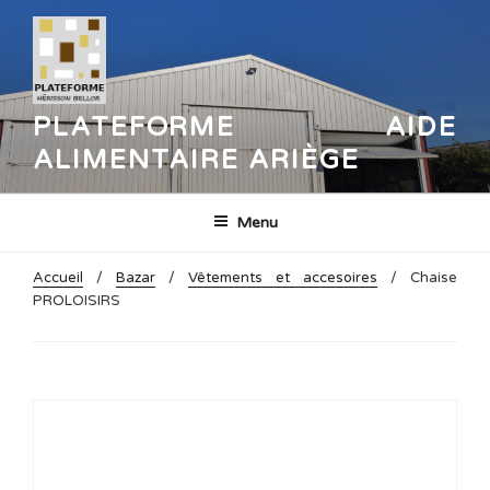
Aller
au
contenu
principal
PLATEFORME AIDE
ALIMENTAIRE ARIÈGE
Menu
Accueil
/
Bazar
/
Vêtements et accesoires
/ Chaise
PROLOISIRS