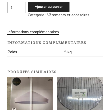
quantité
Ajouter au panier
de
Catégorie :
Vêtements et accesoires
Chaise
PROLOISIRS
Informations complémentaires
INFORMATIONS COMPLÉMENTAIRES
Poids
5 kg
PRODUITS SIMILAIRES