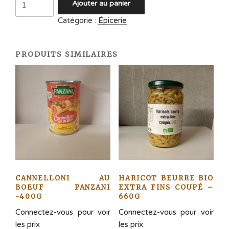
Ajouter au panier
de
Catégorie :
Épicerie
Confiture
Paquito
PRODUITS SIMILAIRES
CANNELLONI AU
HARICOT BEURRE BIO
BOEUF PANZANI
EXTRA FINS COUPÉ –
-400G
660G
Connectez-vous pour voir
Connectez-vous pour voir
les prix
les prix