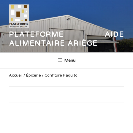
Aller
au
contenu
principal
PLATEFORME AIDE
ALIMENTAIRE ARIÈGE
Menu
Accueil
/
Épicerie
/ Confiture Paquito