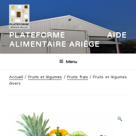
Aller
au
contenu
principal
PLATEFORME AIDE
ALIMENTAIRE ARIÈGE
Menu
Accueil
/
Fruits et légumes
/
Fruits frais
/ Fruits et légumes
divers