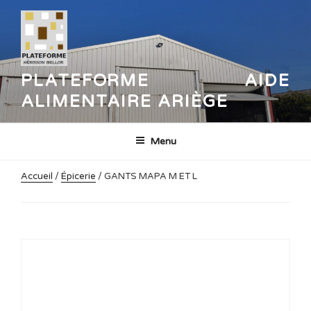
Aller
au
contenu
principal
PLATEFORME AIDE
ALIMENTAIRE ARIÈGE
Menu
Accueil
/
Épicerie
/ GANTS MAPA M ET L