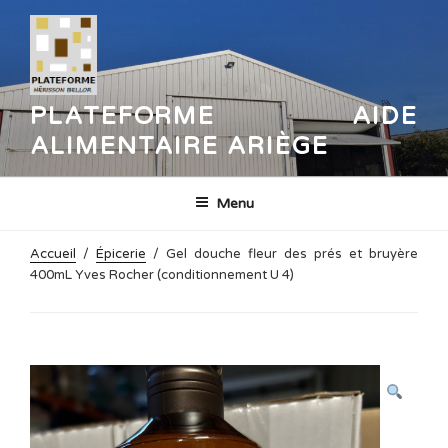
Aller
au
contenu
principal
PLATEFORME AIDE
ALIMENTAIRE ARIÈGE
Menu
Accueil
/
Épicerie
/ Gel douche fleur des prés et bruyère
400mL Yves Rocher (conditionnement U 4)