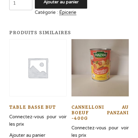
Ajouter au panier
de
Catégorie :
Épicerie
Huile
d'olive
-
PRODUITS SIMILAIRES
1L
TABLE BASSE BUT
CANNELLONI AU
BOEUF PANZANI
Connectez-vous pour voir
-400G
les prix
Connectez-vous pour voir
Ajouter au panier
les prix