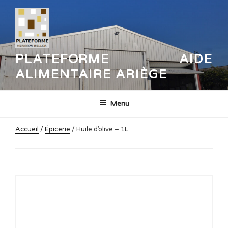
Aller
au
contenu
principal
PLATEFORME AIDE
ALIMENTAIRE ARIÈGE
Menu
Accueil
/
Épicerie
/ Huile d’olive – 1L