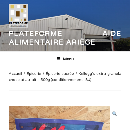
Aller
au
contenu
principal
PLATEFORME AIDE
ALIMENTAIRE ARIÈGE
Menu
Accueil
/
Épicerie
/
Épicerie sucrée
/ Kellogg’s extra granola
chocolat au lait – 500g (conditionnement : 8U)