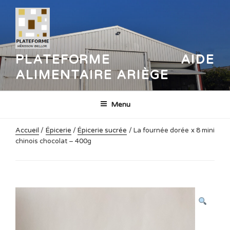
Aller
au
contenu
principal
PLATEFORME AIDE
ALIMENTAIRE ARIÈGE
Menu
Accueil
/
Épicerie
/
Épicerie sucrée
/ La fournée dorée x 8 mini
chinois chocolat – 400g