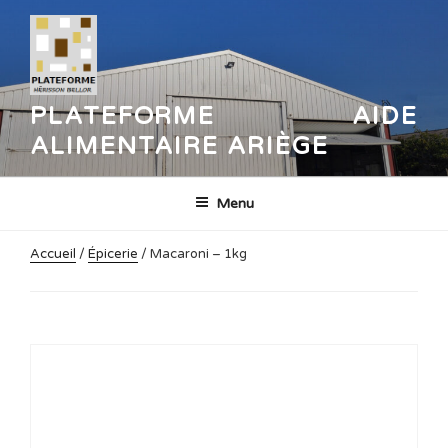
Aller
au
contenu
principal
PLATEFORME AIDE
ALIMENTAIRE ARIÈGE
Menu
Accueil
/
Épicerie
/ Macaroni – 1kg