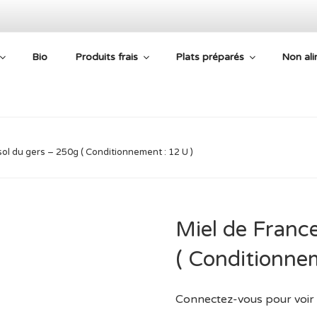
Bio
Produits frais
Plats préparés
Non ali
E AIDE ALIMENTAIRE
ol du gers – 250g ( Conditionnement : 12 U )
Miel de Franc
( Conditionnem
Connectez-vous pour voir 