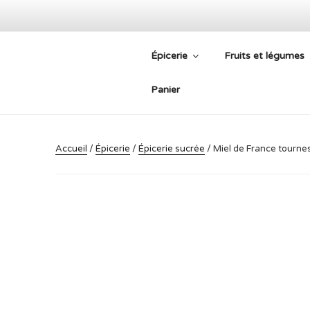
Aller
au
contenu
Épicerie
Fruits et légumes
principal
PLATEFORM
Panier
Accueil
/
Épicerie
/
Épicerie sucrée
/ Miel de France tournes