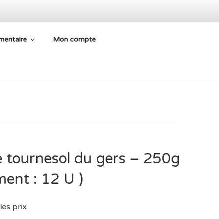
mentaire
Mon compte
 ARIÈGE
e tournesol du gers – 250g
ent : 12 U )
les prix