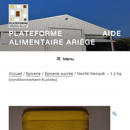
Aller
au
contenu
principal
PLATEFORME AIDE
ALIMENTAIRE ARIÈGE
Menu
Accueil
/
Épicerie
/
Épicerie sucrée
/ Nestlé Nesquik – 1.2 kg
(conditionnement 6 unités)