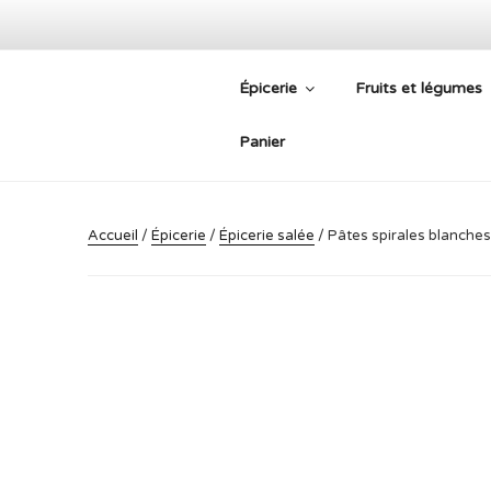
Aller
au
contenu
Épicerie
Fruits et légumes
principal
PLATEFORM
Panier
Accueil
/
Épicerie
/
Épicerie salée
/ Pâtes spirales blanche