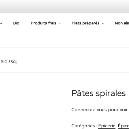
Bio
Produits frais
Plats préparés
Non ali
E AIDE ALIMENTAIRE
s BIO 350g
Pâtes spirale
Connectez-vous pour voir 
Catégories :
Épicerie
,
Épice