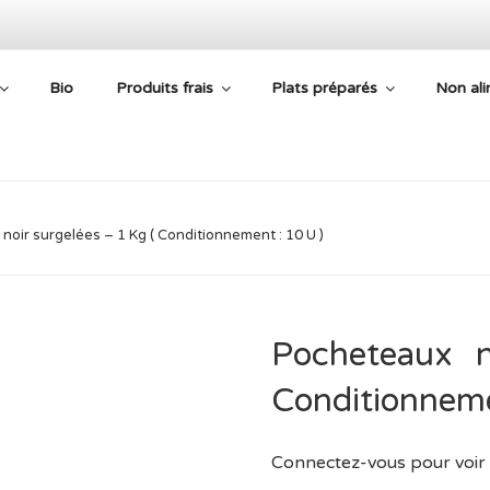
Bio
Produits frais
Plats préparés
Non ali
E AIDE ALIMENTAIRE
noir surgelées – 1 Kg ( Conditionnement : 10 U )
Pocheteaux 
Conditionneme
Connectez-vous pour voir 