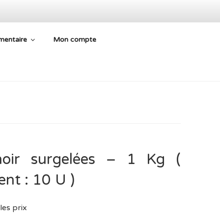
mentaire
Mon compte
 ARIÈGE
noir surgelées – 1 Kg (
nt : 10 U )
les prix