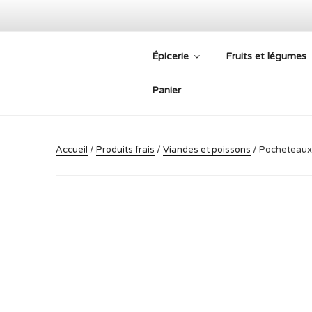
Aller
au
contenu
Épicerie
Fruits et légumes
principal
PLATEFORM
Panier
Accueil
/
Produits frais
/
Viandes et poissons
/ Pocheteaux 