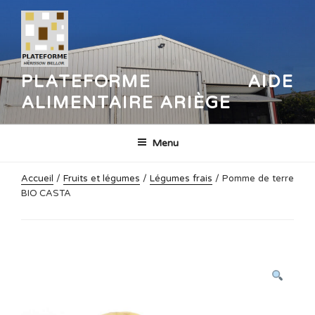
Aller
au
contenu
principal
PLATEFORME AIDE
ALIMENTAIRE ARIÈGE
Menu
Accueil
/
Fruits et légumes
/
Légumes frais
/ Pomme de terre
BIO CASTA