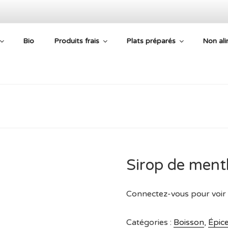
Bio
Produits frais
Plats préparés
Non ali
E AIDE ALIMENTAIRE
Sirop de ment
Connectez-vous pour voir 
Catégories :
Boisson
,
Épice