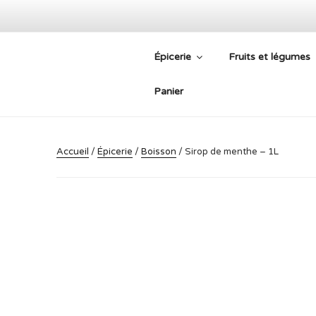
Aller
au
contenu
Épicerie
Fruits et légumes
principal
PLATEFORM
Panier
Accueil
/
Épicerie
/
Boisson
/ Sirop de menthe – 1L