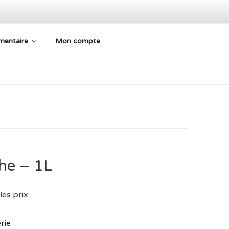
mentaire
Mon compte
 ARIÈGE
he – 1L
les prix
rie